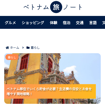
グルメ
ショッピング
体験
宿泊
交通
言語
ホーム
暮らし
ベトナム移住でいくら貯金が必要？生活費の目安とお
暮らし
金を増やす現地戦略！
ベトナム移住でいくら貯金が必要？生活費の目安とお金を
ベトナム移住でいくら貯金が必要？生活費の目安とお金を
ベトナム移住でいくら貯金が必要？生活費の目安とお金を
増やす現地戦略！
増やす現地戦略！
増やす現地戦略！