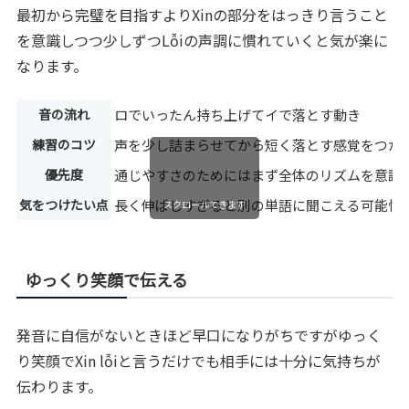
最初から完璧を目指すよりXinの部分をはっきり言うこと
を意識しつつ少しずつLỗiの声調に慣れていくと気が楽に
なります。
音の流れ
ロでいったん持ち上げてイで落とす動き
練習のコツ
声を少し詰まらせてから短く落とす感覚をつか
優先度
通じやすさのためにはまず全体のリズムを意識
気をつけたい点
長く伸ばしすぎると別の単語に聞こえる可能性
スクロールできます
ゆっくり笑顔で伝える
発音に自信がないときほど早口になりがちですがゆっく
り笑顔でXin lỗiと言うだけでも相手には十分に気持ちが
伝わります。