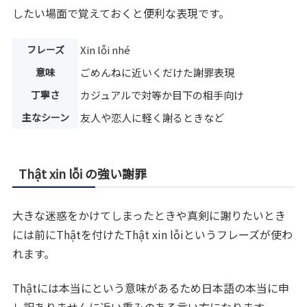
したい場面で覚えておくと便利な表現です。
フレーズ
Xin lỗi nhé
意味
ごめんねに近いくだけた謝罪表現
丁寧さ
カジュアルで対等か目下の相手向け
主なシーン
友人や恋人に軽く謝るときなど
Thật xin lỗi の強い謝罪
大きな迷惑をかけてしまったときや真剣に謝りたいとき
には前にThậtを付けたThật xin lỗiというフレーズが使わ
れます。
Thậtには本当にという意味があるため日本語の本当に申
し訳ありませんに近い重みのある言い方になります。