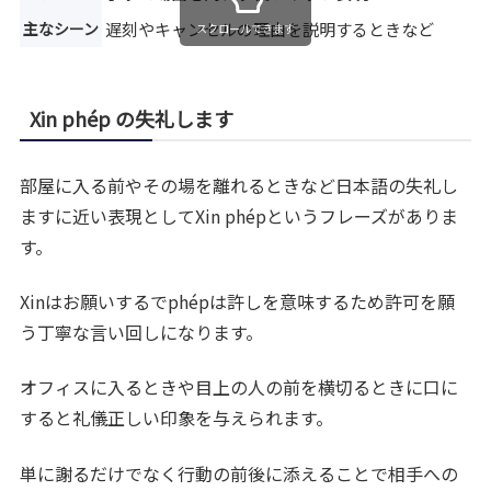
主なシーン
遅刻やキャンセルの理由を説明するときなど
スクロールできます
Xin phép の失礼します
部屋に入る前やその場を離れるときなど日本語の失礼し
ますに近い表現としてXin phépというフレーズがありま
す。
Xinはお願いするでphépは許しを意味するため許可を願
う丁寧な言い回しになります。
オフィスに入るときや目上の人の前を横切るときに口に
すると礼儀正しい印象を与えられます。
単に謝るだけでなく行動の前後に添えることで相手への