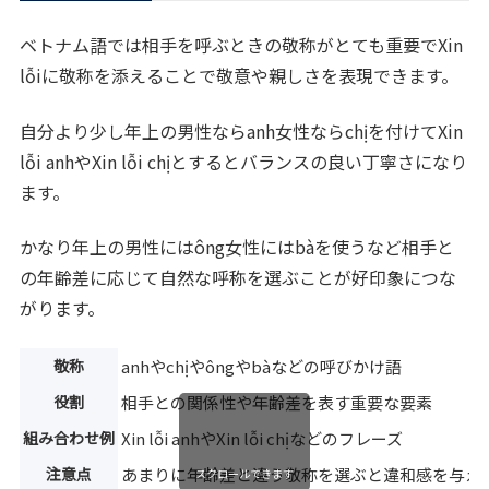
ベトナム語では相手を呼ぶときの敬称がとても重要でXin
lỗiに敬称を添えることで敬意や親しさを表現できます。
自分より少し年上の男性ならanh女性ならchịを付けてXin
lỗi anhやXin lỗi chịとするとバランスの良い丁寧さになり
ます。
かなり年上の男性にはông女性にはbàを使うなど相手と
の年齢差に応じて自然な呼称を選ぶことが好印象につな
がります。
敬称
anhやchịやôngやbàなどの呼びかけ語
役割
相手との関係性や年齢差を表す重要な要素
組み合わせ例
Xin lỗi anhやXin lỗi chịなどのフレーズ
注意点
あまりに年齢差と違う敬称を選ぶと違和感を与え
スクロールできます