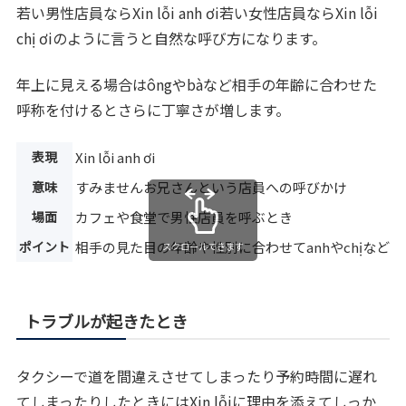
若い男性店員ならXin lỗi anh ơi若い女性店員ならXin lỗi
chị ơiのように言うと自然な呼び方になります。
年上に見える場合はôngやbàなど相手の年齢に合わせた
呼称を付けるとさらに丁寧さが増します。
表現
Xin lỗi anh ơi
意味
すみませんお兄さんという店員への呼びかけ
場面
カフェや食堂で男性店員を呼ぶとき
ポイント
相手の見た目の年齢や性別に合わせてanhやchịなど
スクロールできます
トラブルが起きたとき
タクシーで道を間違えさせてしまったり予約時間に遅れ
てしまったりしたときにはXin lỗiに理由を添えてしっか