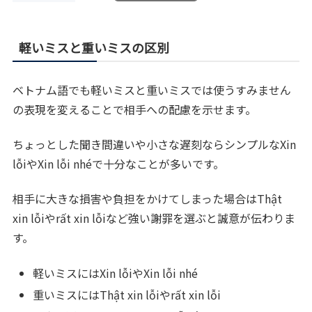
軽いミスと重いミスの区別
ベトナム語でも軽いミスと重いミスでは使うすみません
の表現を変えることで相手への配慮を示せます。
ちょっとした聞き間違いや小さな遅刻ならシンプルなXin
lỗiやXin lỗi nhéで十分なことが多いです。
相手に大きな損害や負担をかけてしまった場合はThật
xin lỗiやrất xin lỗiなど強い謝罪を選ぶと誠意が伝わりま
す。
軽いミスにはXin lỗiやXin lỗi nhé
重いミスにはThật xin lỗiやrất xin lỗi