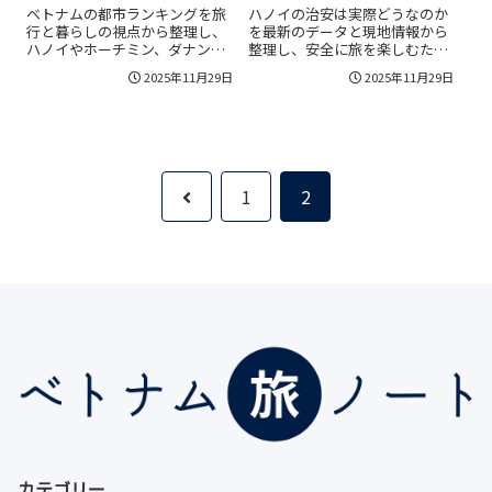
介！
ベトナムの都市ランキングを旅
ハノイの治安は実際どうなのか
行と暮らしの視点から整理し、
を最新のデータと現地情報から
ハノイやホーチミン、ダナン、
整理し、安全に旅を楽しむため
ホイアン、フエ、ニャチャン、
のポイントを詳しくまとめまし
2025年11月29日
2025年11月29日
フーコックといった代表的な都
た。暴力犯罪は比較的少ない一
市の魅力を比較できるようにま
方で、旧市街やホアンキエム湖
とめました。物価や治安、気
周辺ではスリやひったくり、タ
候、移動のしやすさといった指
クシーの料金トラブルなど軽犯
標ごとの特徴や、短期旅行・長
罪が起きやすいため、エリアご
期滞在・家族旅行・ノマド向け
との注意点や具体的な対策を解
の都市の選び方、エリア別モデ
説しています。一人旅や女性の
前
1
2
ルルートも紹介しているので、
一人旅、子連れ旅行、出張滞在
自分に合うベトナムの街を具体
といった旅行スタイル別のコツ
へ
的にイメージしながら旅程や滞
も紹介しているので、自分に合
在プランを組み立てやすくなり
った治安対策をイメージしなが
ます。
ら安心してハノイ観光を計画し
たい人に役立つ内容です。
カテゴリー