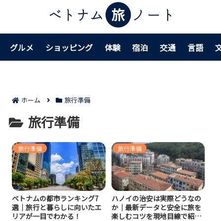
グルメ
ショッピング
体験
宿泊
交通
言語
ホーム
旅行準備
旅行準備
旅行準備
旅行準備
ベトナムの都市ランキング7
ハノイの治安は実際どうなの
選｜旅行と暮らしに向いたエ
か｜最新データと安全に旅を
リアが一目でわかる！
楽しむコツを現地目線で紹