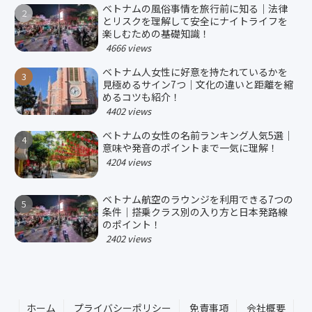
ベトナムの風俗事情を旅行前に知る｜法律
とリスクを理解して安全にナイトライフを
楽しむための基礎知識！
4666 views
ベトナム人女性に好意を持たれているかを
見極めるサイン7つ｜文化の違いと距離を縮
めるコツも紹介！
4402 views
ベトナムの女性の名前ランキング人気5選｜
意味や発音のポイントまで一気に理解！
4204 views
ベトナム航空のラウンジを利用できる7つの
条件｜搭乗クラス別の入り方と日本発路線
のポイント！
2402 views
ホーム
プライバシーポリシー
免責事項
会社概要